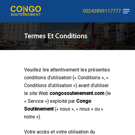
Skip
Men
00243899117777
to
Close
main
Menu
content
Termes Et Conditions
Veuillez lire attentivement les présentes
conditions d’utilisation (« Conditions », «
Conditions d’utilisation ») avant d’utiliser
le site Web
congosoutenement.com
(le
« Service ») exploité par
Congo
Soutènement
(« nous », « nous » ou «
notre »).
Votre accès et votre utilisation du