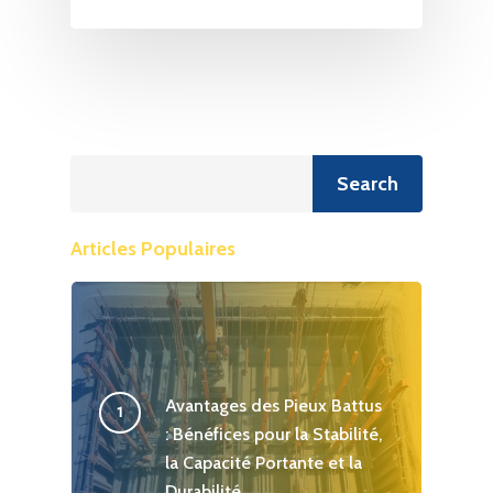
Recherche
Search
Articles Populaires
Avantages des Pieux Battus
: Bénéfices pour la Stabilité,
la Capacité Portante et la
Durabilité