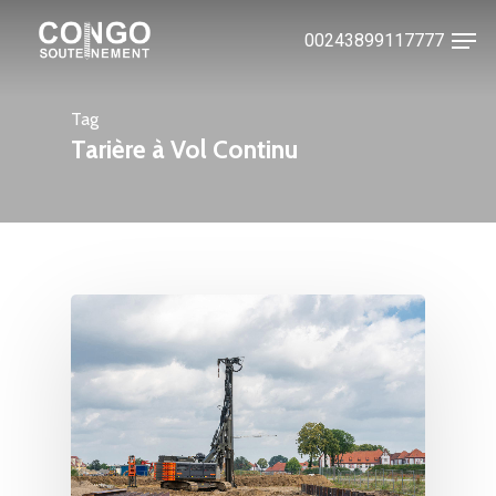
Skip
Men
00243899117777
to
Close
main
Menu
content
Tag
Tarière à Vol Continu