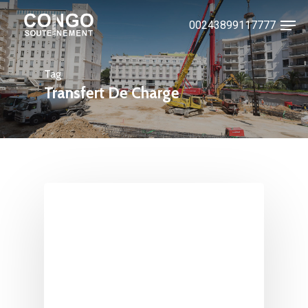
Skip
Men
00243899117777
to
Close
main
Menu
content
Tag
Transfert De Charge