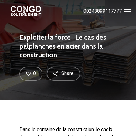
Skip
Men
00243899117777
to
Close
main
Menu
content
Exploiter la force : Le cas des
palplanches en acier dans la
construction
0
Share
Dans le domaine de la construction, le choix