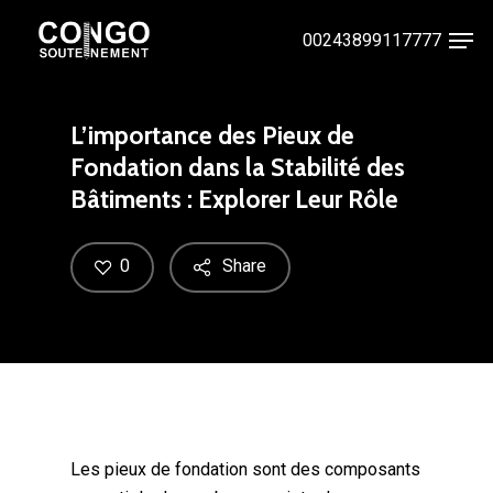
Skip
Men
00243899117777
to
Close
main
Menu
content
L’importance des Pieux de
Fondation dans la Stabilité des
Bâtiments : Explorer Leur Rôle
0
Share
Les pieux de fondation sont des composants