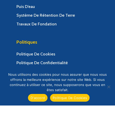
Puis D’eau
Système De Rétention De Terre
Travaux De Fondation
Politiques
Politique De Cookies
Politique De Confidentialité
Termes Et Conditions
Nous utilisons des cookies pour nous assurer que nous vous
offrons la meilleure expérience sur notre site Web. Si vous
continuez à utiliser ce site, nous supposerons que vous en
êtes satisfait.
D'accord
Politique De Cookies
© 2025 Congo Soutenement Société d'ingénierie.
Web Design & Web Development by Creative 4 All
s.a.r.l.