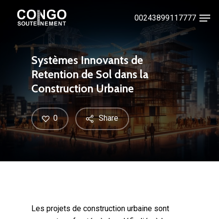
Skip
Men
00243899117777
to
Close
main
Menu
content
Systèmes Innovants de
Retention de Sol dans la
Construction Urbaine
0
Share
Les projets de construction urbaine sont