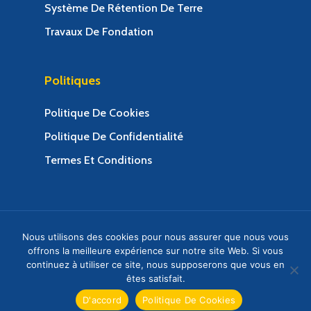
Système De Rétention De Terre
Travaux De Fondation
Politiques
Politique De Cookies
Politique De Confidentialité
Termes Et Conditions
© 2025 Congo Soutenement Société d'ingénierie.
Nous utilisons des cookies pour nous assurer que nous vous
Web Design & Web Development by Creative 4 All
offrons la meilleure expérience sur notre site Web. Si vous
continuez à utiliser ce site, nous supposerons que vous en
s.a.r.l.
êtes satisfait.
twitter
facebook
google-
D'accord
Politique De Cookies