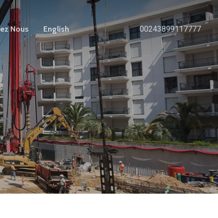
tez Nous
English
00243899117777