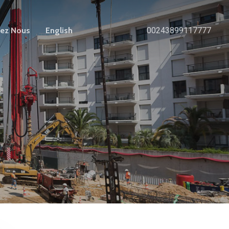
tez Nous
English
00243899117777