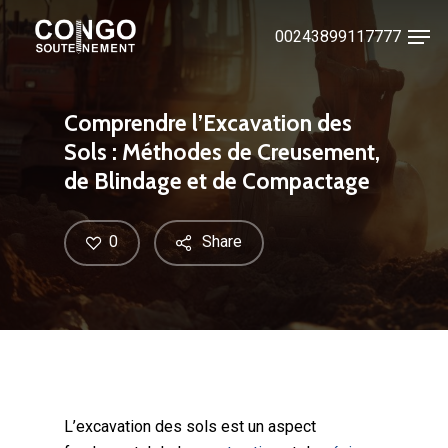
Skip
Men
00243899117777
to
Close
main
Menu
content
Comprendre l’Excavation des
Sols : Méthodes de Creusement,
de Blindage et de Compactage
0
Share
L’excavation des sols est un aspect