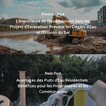
Previous Post
L'Importance de l'Assèchement dans les
Projets d'Excavation: Prévenir les Dégâts d'Eau
et l'Érosion du Sol
Next Post
Avantages des Puits d'Eau Résidentiels :
Bénéfices pour les Propriétaires et les
Communautés