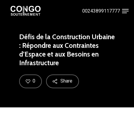
Skip
Men
00243899117777
to
Close
main
Menu
content
Défis de la Construction Urbaine
: Répondre aux Contraintes
d’Espace et aux Besoins en
Infrastructure
0
Share