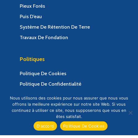
Pieux Forés
Puis D’eau
Système De Rétention De Terre
Travaux De Fondation
Politiques
Politique De Cookies
Politique De Confidentialité
Termes Et Conditions
Nous utilisons des cookies pour nous assurer que nous vous
offrons la meilleure expérience sur notre site Web. Si vous
continuez à utiliser ce site, nous supposerons que vous en
êtes satisfait.
D'accord
Politique De Cookies
© 2025 Congo Soutenement Société d'ingénierie.
Web Design & Web Development by Creative 4 All