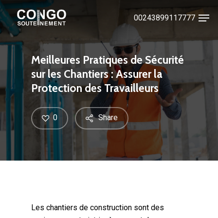
Skip
Men
00243899117777
to
Close
main
Menu
content
Meilleures Pratiques de Sécurité
sur les Chantiers : Assurer la
Protection des Travailleurs
0
Share
Les chantiers de construction sont des